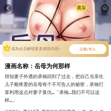
書架
成為会员解锁更多精彩内容~
註册/登入
漫画名称：岳母为何那样
得知妻子外遇的承翰回到了过去，把自己当亲生
儿子般疼爱的岳母有个不可告人的祕密，承翰打
算利用这点对妻子复仇…「承翰…我们不可以这
样…」