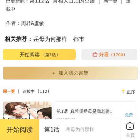
第112话 真相大白后的空虚
已更新到：
|
周一更 |
連
載中
作者：周君&盧敏
相关推荐：
岳母为何那样
都市
岳母为何那样翻译
开始阅读
好看
(第1话)
(1700)
岳母为何那样是哪部韩剧里的台词
+ 加入我の書架
岳母为何那样周君卢敏
岳母为何那样电视剧解说
周一更
| 連載中 (112)
正序
岳母为何那样男主
韩漫岳母为何那样翻译
第1话 真希望岳母是我老婆…
免费
韩漫岳母为何那样
岳母为何那样漫画
2024/08/04
开始阅读
第1话
岳母为何那样
岳母为何那样漫画免费
首頁