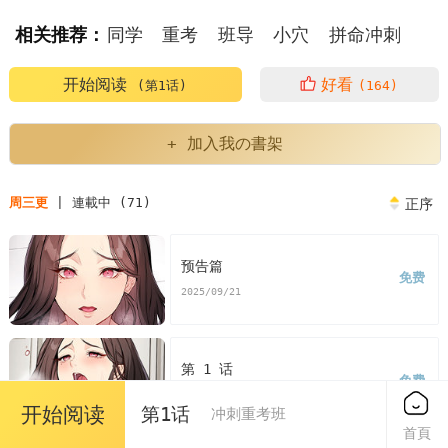
相关推荐：
同学
重考
班导
小穴
拼命冲刺
开始阅读
好看
(第1话)
(164)
+ 加入我の書架
周三更
| 連載中 (71)
正序
预告篇
免费
2025/09/21
第 1 话
免费
2025/09/21
开始阅读
第1话
冲刺重考班
首頁