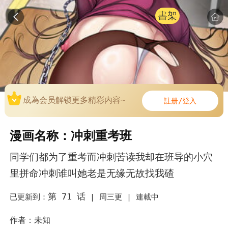
書架
成為会员解锁更多精彩内容~
註册/登入
漫画名称：冲刺重考班
同学们都为了重考而冲刺苦读我却在班导的小穴
里拼命冲刺谁叫她老是无缘无故找我碴
第 71 话
已更新到：
|
周三更 |
連載中
作者：未知