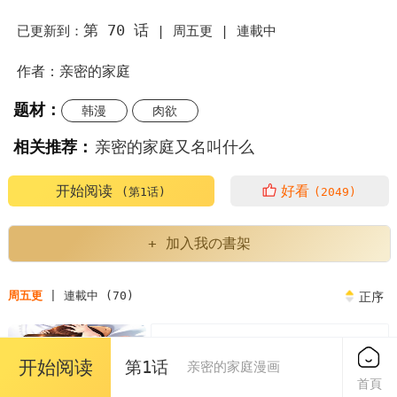
第 70 话
已更新到：
|
周五更 |
連載中
作者：亲密的家庭
题材：
韩漫
肉欲
相关推荐：
亲密的家庭又名叫什么
亲密的家庭漫画为什么不更新了
亲密的家庭繁体
开始阅读
好看
(第1话)
(2049)
亲密的家庭人物介绍
亲密的家庭又叫什么
+ 加入我の書架
亲密的家庭英语
亲密的家庭关系对孩子的影响
周五更
| 連載中 (70)
正序
亲密的家庭泰民
第1章
免费
开始阅读
第1话
亲密的家庭或者朋友中的评价表现了
亲密的家庭漫画
2023/04/07
首頁