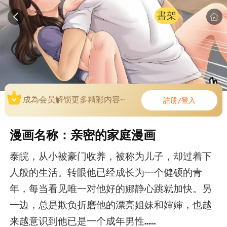
書架
成為会员解锁更多精彩内容~
註册/登入
漫画名称：亲密的家庭漫画
泰皖，从小被豪门收养，被称为儿子，却过着下
人般的生活。转眼他已经成长为一个健硕的青
年，每当看见唯一对他好的娜静心跳就加快。另
一边，总是欺负折磨他的漂亮姐妹和婶婶，也越
来越意识到他已是一个成年男性……