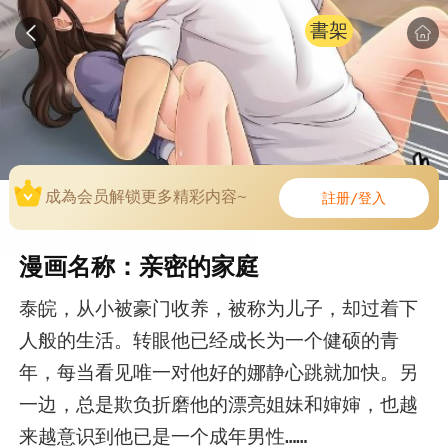
書架
成為会员解锁更多精彩内容~
註册/登入
漫画名称：亲密的家庭
泰皖，从小被豪门收养，被称为儿子，却过着下
人般的生活。转眼他已经成长为一个健硕的青
年，每当看见唯一对他好的娜静心跳就加快。另
一边，总是欺负折磨他的漂亮姐妹和婶婶，也越
来越意识到他已是一个成年男性……