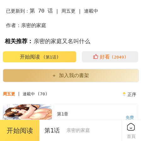
第 70 话
已更新到：
|
周五更 |
連載中
作者：亲密的家庭
相关推荐：
亲密的家庭又名叫什么
亲密的家庭漫画为什么不更新了
亲密的家庭繁体
开始阅读
好看
(第1话)
(2049)
亲密的家庭人物介绍
亲密的家庭又叫什么
+ 加入我の書架
亲密的家庭英语
亲密的家庭关系对孩子的影响
周五更
| 連載中 (70)
正序
亲密的家庭泰民
第1章
免费
亲密的家庭或者朋友中的评价表现了
2023/04/07
开始阅读
第1话
亲密的家庭
亲密的家庭火猫&凯瑞
韩漫亲密的家庭又名叫什么
首頁