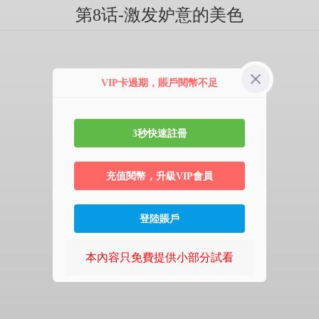
第8话-激发妒意的美色
VIP卡過期，賬戶閱幣不足
3秒快速註冊
充值閱幣，升級VIP會員
登陸賬戶
本內容只免費提供小部分試看