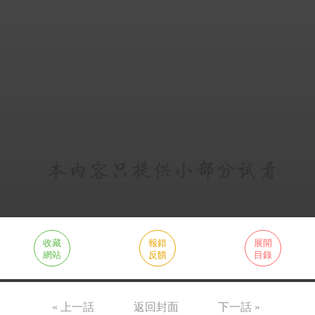
收藏
報錯
展開
網站
反饋
目錄
« 上一話
返回封面
下一話 »