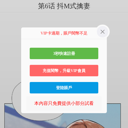
第6话 抖M式擒妻
VIP卡過期，賬戶閱幣不足
3秒快速註冊
充值閱幣，升級VIP會員
登陸賬戶
本內容只免費提供小部分試看