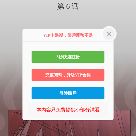
第 6 话
VIP卡過期，賬戶閱幣不足
3秒快速註冊
充值閱幣，升級VIP會員
登陸賬戶
本內容只免費提供小部分試看