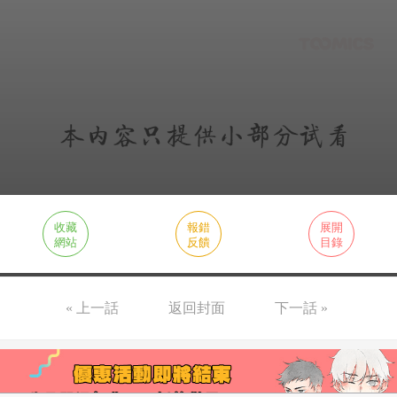
收藏
報錯
展開
網站
反饋
目錄
« 上一話
返回封面
下一話 »